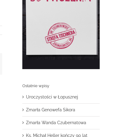
t
mail
Ostatnie wpisy
Uroczystości w Łopusznej
Zmarła Genowefa Sikora
Zmarła Wanda Czubernatowa
Ks. Michał Heller kończy 90 lat