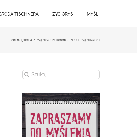
GRODA TISCHNERA
ŻYCIORYS
MYŚLI
Strona główna
/
Majówka z Hellerem
/
Heller-majowka2020
Szukaj
i