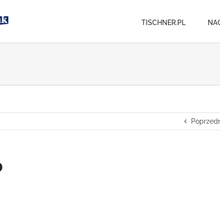
TISCHNER.PL
NA
Poprzedn
0