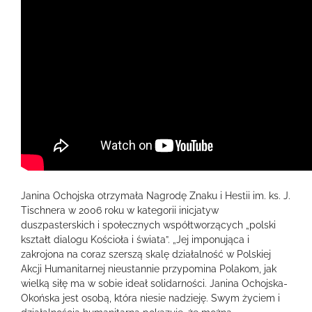
Janina Ochojska otrzymała Nagrodę Znaku i Hestii im. ks. J.
Tischnera w 2006 roku w kategorii inicjatyw
duszpasterskich i społecznych współtworzących „polski
kształt dialogu Kościoła i świata”. „Jej imponująca i
zakrojona na coraz szerszą skalę działalność w Polskiej
Akcji Humanitarnej nieustannie przypomina Polakom, jak
wielką siłę ma w sobie ideał solidarności. Janina Ochojska-
Okońska jest osobą, która niesie nadzieję. Swym życiem i