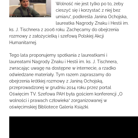
większy
Wolność nie jest tylko po to, żeby
obrazek
cieszyć się i korzystać z niej bez
umiaru”, podkreśla Janina Ochojska,
laureatka Nagrody Znaku i Hestii im.
ks. J. Tischnera z 2006 roku. Zachęcamy do obejrzenia
rozmowy z założycielką i szefową Polskiej Akcji
Humanitarnej.
Tego lata proponujemy spotkania z laureatkami i
laureatami Nagrody Znaku i Hestii im. ks. J. Tischnera,
zwracając uwagę na dostępne w internecie, a rzadko
odwiedzane materiały. Tym razem zapraszamy do
obejrzenia krótkiej rozmowy z Janiną Ochojską,
przeprowadzonej w grudniu 2014 roku przez portal
Oświęcim TV. Szefowa PAH była gościem konferencji „O
wolności i prawach człowieka” zorganizowanej w
oświęcimskiej Bibliotece Galeria Książki.