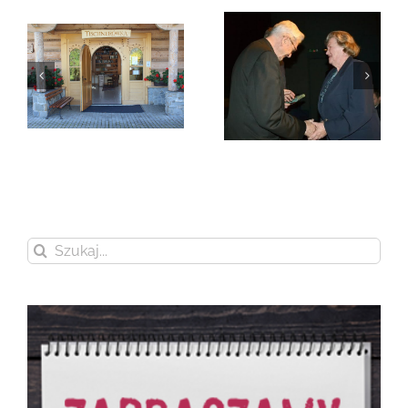
Zmarła Genowefa
Sikora
Zmarła Wanda
Czubernatowa
Szukaj