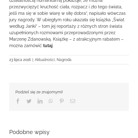
działalnością humanitarną pokazuje, że można
przezwyciężyć kruchość ciała, rozpacz i zło tego świata,
jeśli ma się w sobie wiarę w siłę dobra”, napisało wówczas
jury nagrody. W ubiegłym roku ukazała się książka „Świat
według Janki” – tom jej reportaży z różnych stron świata
uzupełnionych rozmowami przeprowadzonymi przez
Marzenę Zdanowską. Książkę – z atrakcyjnym rabatem –
można zamówić
tutaj
.
23 lipca 2016
|
Aktualności
,
Nagroda
Podziel się ze znajomymi!
Facebook
Twitter
LinkedIn
WhatsApp
Pinterest
Email
Podobne wpisy