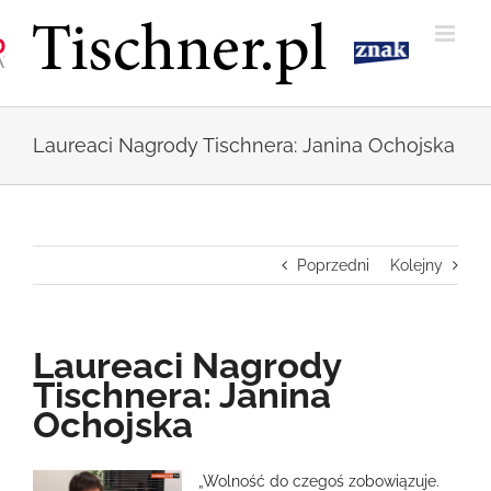
Przejdź
do
zawartości
Laureaci Nagrody Tischnera: Janina Ochojska
Poprzedni
Kolejny
Laureaci Nagrody
Tischnera: Janina
Ochojska
Pokaż
„Wolność do czegoś zobowiązuje.