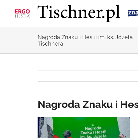
Przejdź
do
zawartości
Nagroda Znaku i Hestii im. ks. Józefa
Tischnera
Nagroda Znaku i Hest