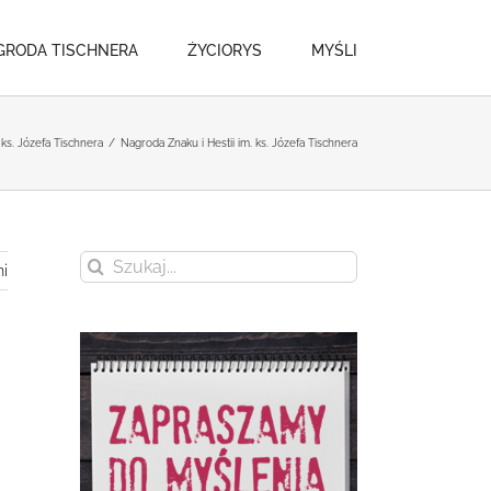
GRODA TISCHNERA
ŻYCIORYS
MYŚLI
 ks. Józefa Tischnera
/
Nagroda Znaku i Hestii im. ks. Józefa Tischnera
Szukaj
i