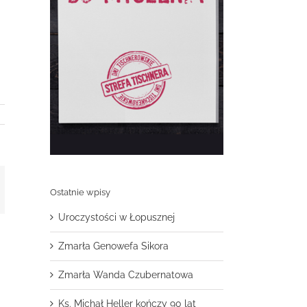
t
mail
Ostatnie wpisy
Uroczystości w Łopusznej
Zmarła Genowefa Sikora
Zmarła Wanda Czubernatowa
Ks. Michał Heller kończy 90 lat