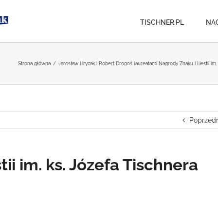
TISCHNER.PL
NA
Strona główna
/
Jarosław Hrycak i Robert Drogoś laureatami Nagrody Znaku i Hestii im.
Poprzedn
ii im. ks. Józefa Tischnera