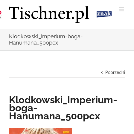
Przejdź
do
zawartości
Klodkowski_Imperium-boga-
Hanumana_500pcx
Poprzedni
Klodkowski_Imperium-
boga-
Hanumana_500pcx