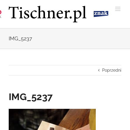
Przejdź
do
zawartości
IMG_5237
Poprzedni
IMG_5237