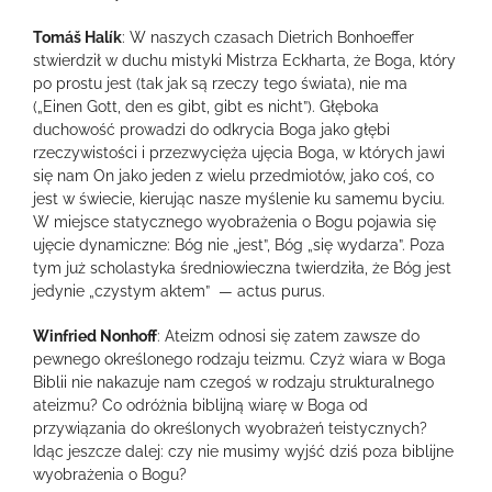
Tomáš Halík
: W naszych czasach Dietrich Bonhoeffer
stwierdził w duchu mistyki Mistrza Eckharta, że Boga, który
po prostu jest (tak jak są rzeczy tego świata), nie ma
(„Einen Gott, den es gibt, gibt es nicht”). Głęboka
duchowość prowadzi do odkrycia Boga jako głębi
rzeczywistości i przezwycięża ujęcia Boga, w których jawi
się nam On jako jeden z wielu przedmiotów, jako coś, co
jest w świecie, kierując nasze myślenie ku samemu byciu.
W miejsce statycznego wyobrażenia o Bogu pojawia się
ujęcie dynamiczne: Bóg nie „jest”, Bóg „się wydarza”. Poza
tym już scholastyka średniowieczna twierdziła, że Bóg jest
jedynie „czystym aktem” — actus purus.
Winfried Nonhoff
: Ateizm odnosi się zatem zawsze do
pewnego określonego rodzaju teizmu. Czyż wiara w Boga
Biblii nie nakazuje nam czegoś w rodzaju strukturalnego
ateizmu? Co odróżnia biblijną wiarę w Boga od
przywiązania do określonych wyobrażeń teistycznych?
Idąc jeszcze dalej: czy nie musimy wyjść dziś poza biblijne
wyobrażenia o Bogu?