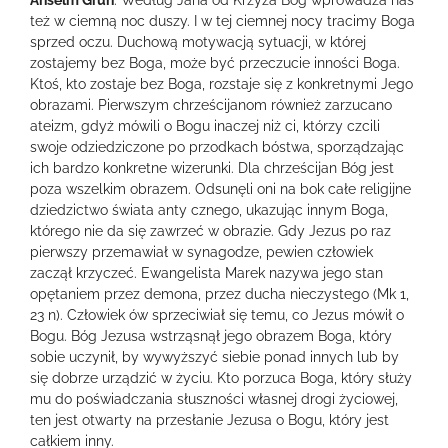
Anselm Grün
: Według Jana od Krzyża Bóg wprowadza nas
też w ciemną noc duszy. I w tej ciemnej nocy tracimy Boga
sprzed oczu. Duchową motywacją sytuacji, w której
zostajemy bez Boga, może być przeczucie inności Boga.
Ktoś, kto zostaje bez Boga, rozstaje się z konkretnymi Jego
obrazami. Pierwszym chrześcijanom również zarzucano
ateizm, gdyż mówili o Bogu inaczej niż ci, którzy czcili
swoje odziedziczone po przodkach bóstwa, sporządzając
ich bardzo konkretne wizerunki. Dla chrześcijan Bóg jest
poza wszelkim obrazem. Odsunęli oni na bok całe religijne
dziedzictwo świata anty cznego, ukazując innym Boga,
którego nie da się zawrzeć w obrazie. Gdy Jezus po raz
pierwszy przemawiał w synagodze, pewien człowiek
zaczął krzyczeć. Ewangelista Marek nazywa jego stan
opętaniem przez demona, przez ducha nieczystego (Mk 1,
23 n). Człowiek ów sprzeciwiał się temu, co Jezus mówił o
Bogu. Bóg Jezusa wstrząsnął jego obrazem Boga, który
sobie uczynił, by wywyższyć siebie ponad innych lub by
się dobrze urządzić w życiu. Kto porzuca Boga, który służy
mu do poświadczania słuszności własnej drogi życiowej,
ten jest otwarty na przesłanie Jezusa o Bogu, który jest
całkiem inny.