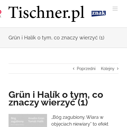
Przejdź
do
zawartości
Grün i Halík o tym, co znaczy wierzyć (1)
Poprzedni
Kolejny
Grün i Halík o tym, co
znaczy wierzyć (1)
Pokaż
„Bóg zagubiony. Wiara w
większy
objęciach niewiary” to efekt