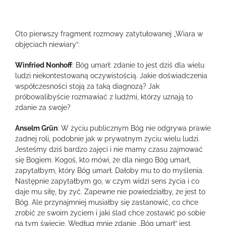
Oto pierwszy fragment rozmowy zatytułowanej „Wiara w
objęciach niewiary”:
Winfried Nonhoff
: Bóg umarł: zdanie to jest dziś dla wielu
ludzi niekontestowaną oczywistością. Jakie doświadczenia
współczesności stoją za taką diagnozą? Jak
próbowalibyście rozmawiać z ludźmi, którzy uznają to
zdanie za swoje?
Anselm Grün
: W życiu publicznym Bóg nie odgrywa prawie
żadnej roli, podobnie jak w prywatnym życiu wielu ludzi.
Jesteśmy dziś bardzo zajęci i nie mamy czasu zajmować
się Bogiem. Kogoś, kto mówi, że dla niego Bóg umarł,
zapytałbym, który Bóg umarł. Dałoby mu to do myślenia.
Następnie zapytałbym go, w czym widzi sens życia i co
daje mu siłę, by żyć. Zapewne nie powiedziałby, że jest to
Bóg. Ale przynajmniej musiałby się zastanowić, co chce
zrobić ze swoim życiem i jaki ślad chce zostawić po sobie
na tym świecie. Według mnie zdanie „Bóg umarł” jest