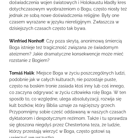
doświadczenia wojen światowych i Holokaustu kładły kres
dotychczasowym wyobrażeniom o Bogu, często niosły też
jednak ze sobą nowe doświadczenia religijne. Były one
czasem wyrażane w języku niereligijnym. Zwłaszcza w
dzisiejszych czasach często tak bywa.
Winfried Nonhoff
: Czy poza skrytą, anonimową śmiercią
Boga istnieje też tragiczność związana ze świadomym
ateizmem? Jakie dramatyczne konsekwencje może mieć
rozstanie z Bogiem?
Tomáš Halík
: Miejsce Boga w życiu poszczególnych ludzi,
podobnie jak w całych kulturach, nie pozostaje puste,
często na boskim tronie zasiada ktoś inny lub coś innego,
co zaczyna odgrywać w życiu człowieka rolę Boga. W ten
sposób to, co względne, ulega absolutyzacji, rozwija się
kult bożków, który Biblia uznaje za najcięższy grzech.
Przypomnijmy sobie cześć oddawaną w naszych czasach
dyktatorom i despotycznym reżimom. Także i tu sprawdza
się głoszona niegdyś przez Chestertona teza, że ludzie,
którzy przestają wierzyć w Boga, często gotowi są
uwierzyć we wszystko.