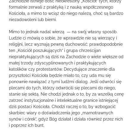
Zachodzie istnieje dość nieokreślony „Kościół” tych, którzy
formalnie zerwali z praktyką i z nauką współczesnego
Kościoła, a mimo to wciąż do niego należą, choć są bardzo
niezadowoleni lub bierni.
Mimo to jednak nadal wierzą — na swój własny sposób.
Ludzie ci mówią o sobie, że wprawdzie nie są wierzący i
religijni, lecz wyznają pewną duchowość; prawdopodobnie
ten „Kościół poszukujących” i grupa chrześcijan
niepraktykujących są dziś na Zachodzie o wiele większe od
małej trzody zdyscyplinowanych i praktykujących
katolików czy protestantów. Decydujące znaczenie dla
przyszłości Kościoła będzie miało to, czy uda mu się
ponownie nawiązać z tymi ludźmi dialog. Jeśli odwróci się
plecami do tych, którzy odwrócili się plecami do niego,
stanie się sektą. Nie chodzi jednak o to, by za wszelką cenę
zatrzeć instytucjonalne i intelektualne granice istniejącej
dziś postaci Kościoła. Chodzi raczej o to, by wzbogacić
skarbiec wiary o doświadczenia jego „marnotrawnych
synów i córek”, gdyż Bóg działał i działa również przez nich
i poprzez ich bunt.