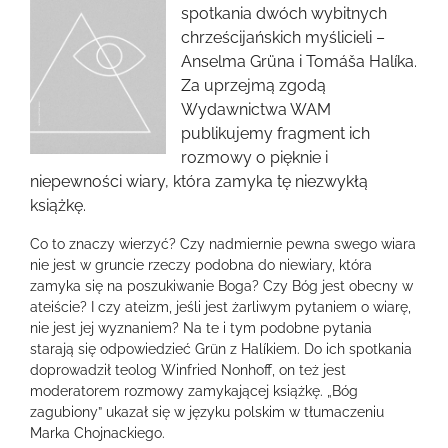
obrazek
spotkania dwóch wybitnych
chrześcijańskich myślicieli –
Anselma Grüna i Tomáša Halíka.
Za uprzejmą zgodą
Wydawnictwa WAM
publikujemy fragment ich
rozmowy o pięknie i
niepewności wiary, która zamyka tę niezwykłą
książkę.
Co to znaczy wierzyć? Czy nadmiernie pewna swego wiara
nie jest w gruncie rzeczy podobna do niewiary, która
zamyka się na poszukiwanie Boga? Czy Bóg jest obecny w
ateiście? I czy ateizm, jeśli jest żarliwym pytaniem o wiarę,
nie jest jej wyznaniem? Na te i tym podobne pytania
starają się odpowiedzieć Grün z Halíkiem. Do ich spotkania
doprowadził teolog Winfried Nonhoff, on też jest
moderatorem rozmowy zamykającej książkę. „Bóg
zagubiony” ukazał się w języku polskim w tłumaczeniu
Marka Chojnackiego.