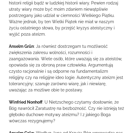
historii religii bądź w ludzkiej historii wiary. Pewien rodzaj
utraty wiary może być moim zdaniem niewątpliwie
postrzegany jako udział w ciemności Wielkiego Piątku.
Ważne jednak, by ten Wielki Piątek nie miał w naszym
życiu ostatniego słowa, by przejść kryzys ateistyczny i
wyjść poza ateizm.
Anselm Grün
: Ja również dostrzegam tu możliwość
zwiększenia zakresu wolności, rozumności i
zaangażowania. Wiele osób, które uważają się za ateistów,
opowiada się za obroną praw człowieka. Argumentują
czysto racjonalnie i są odporne na fundamentalizm
religijny czy na religijne ideo logie. Autentyczny ateizm jest
tolerancyjny; szanuje zarówno wiarę, jak i niewiarę,
uważając za możliwe obie te postawy.
Winfried Nonhoff
: U Nietzschego czytamy dosłownie, że
Bóg nawrócił Zaratustrę na bezbożność. Czy nie istnieją też
głęboko duchowe motywy ateizmu? I z jakiego Boga
wówczas rezygnujemy?