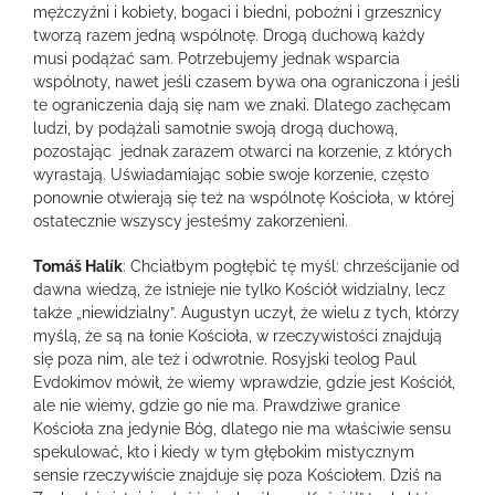
mężczyźni i kobiety, bogaci i biedni, pobożni i grzesznicy
tworzą razem jedną wspólnotę. Drogą duchową każdy
musi podążać sam. Potrzebujemy jednak wsparcia
wspólnoty, nawet jeśli czasem bywa ona ograniczona i jeśli
te ograniczenia dają się nam we znaki. Dlatego zachęcam
ludzi, by podążali samotnie swoją drogą duchową,
pozostając jednak zarazem otwarci na korzenie, z których
wyrastają. Uświadamiając sobie swoje korzenie, często
ponownie otwierają się też na wspólnotę Kościoła, w której
ostatecznie wszyscy jesteśmy zakorzenieni.
Tomáš Halík
: Chciałbym pogłębić tę myśl: chrześcijanie od
dawna wiedzą, że istnieje nie tylko Kościół widzialny, lecz
także „niewidzialny”. Augustyn uczył, że wielu z tych, którzy
myślą, że są na łonie Kościoła, w rzeczywistości znajdują
się poza nim, ale też i odwrotnie. Rosyjski teolog Paul
Evdokimov mówił, że wiemy wprawdzie, gdzie jest Kościół,
ale nie wiemy, gdzie go nie ma. Prawdziwe granice
Kościoła zna jedynie Bóg, dlatego nie ma właściwie sensu
spekulować, kto i kiedy w tym głębokim mistycznym
sensie rzeczywiście znajduje się poza Kościołem. Dziś na