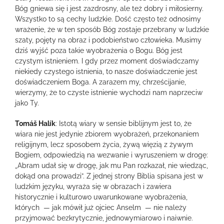
Bóg gniewa się i jest zazdrosny, ale też dobry i miłosierny.
Wszystko to są cechy ludzkie. Dość często też odnosimy
wrażenie, że w ten sposób Bóg zostaje przebrany w ludzkie
szaty, pojęty na obraz i podobieństwo człowieka. Musimy
dziś wyjść poza takie wyobrażenia o Bogu. Bóg jest
czystym istnieniem. I gdy przez moment doświadczamy
niekiedy czystego istnienia, to nasze doświadczenie jest
doświadczeniem Boga. A zarazem my, chrześcijanie,
wierzymy, że to czyste istnienie wychodzi nam naprzeciw
jako Ty.
Tomáš Halík
: Istotą wiary w sensie biblijnym jest to, że
wiara nie jest jedynie zbiorem wyobrażeń, przekonaniem
religijnym, lecz sposobem życia, żywą więzią z żywym
Bogiem, odpowiedzią na wezwanie i wyruszeniem w drogę:
„Abram udał się w drogę, jak mu Pan rozkazał, nie wiedząc,
dokąd ona prowadzi”. Z jednej strony Biblia spisana jest w
ludzkim języku, wyraża się w obrazach i zawiera
historycznie i kulturowo uwarunkowane wyobrażenia,
których — jak mówił już ojciec Anselm — nie należy
przyjmować bezkrytycznie, jednowymiarowo i naiwnie.