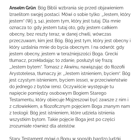
Anselm Grün
: Bóg Biblii wzbrania się przed objawieniem
Izraelitom swojej postaci. Mówi o sobie tylko: „Jestem, który
jestem” (Wj 3, 14), jestem tym, który jest tutaj. Dla mnie
oznacza to: gdy jestem tutaj oto, gdy jestem całkiem
obecny, bez reszty teraz, w danej chwili, wówczas
przeczuwam, kim jest Bóg. Bóg jest tym, który jest obecny i
który uzdalnia mnie do bycia obecnym. I na odwrót: gdy
jestem obecny, jestem w teraźniejszości Boga. Grecki
tłumacz, przekładając to zdanie, posłużył się frazą:
„Jestem bytem”. Tomasz z Akwinu, nawiązując do filozofii
Arystotelesa, tłumaczy je: „Jestem istnieniem, byciem”. Bóg
jest czystym istnieniem, byciem (esse), w przeciwieństwie
do jednego z bytów (ens). Oczywiście występuje tu
napięcie pomiędzy osobowym Bogiem Starego
Testamentu, który obiecuje Mojżeszowi być zawsze z nim i
z człowiekiem, a filozoficznym pojęciem Boga znanym nam
z teologii: Bóg jest istnieniem, które udziela istnienia
wszystkim bytom. Takie pojęcie Boga jest po części
zrozumiałe również dla ateistów.
Stary Testament mówi o Bogu w sposób bardzo ludzki.