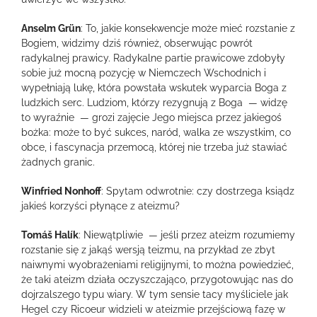
Anselm Grün
: To, jakie konsekwencje może mieć rozstanie z
Bogiem, widzimy dziś również, obserwując powrót
radykalnej prawicy. Radykalne partie prawicowe zdobyły
sobie już mocną pozycję w Niemczech Wschodnich i
wypełniają lukę, która powstała wskutek wyparcia Boga z
ludzkich serc. Ludziom, którzy rezygnują z Boga — widzę
to wyraźnie — grozi zajęcie Jego miejsca przez jakiegoś
bożka: może to być sukces, naród, walka ze wszystkim, co
obce, i fascynacja przemocą, której nie trzeba już stawiać
żadnych granic.
Winfried Nonhoff
: Spytam odwrotnie: czy dostrzega ksiądz
jakieś korzyści płynące z ateizmu?
Tomáš Halík
: Niewątpliwie — jeśli przez ateizm rozumiemy
rozstanie się z jakąś wersją teizmu, na przykład ze zbyt
naiwnymi wyobrażeniami religijnymi, to można powiedzieć,
że taki ateizm działa oczyszczająco, przygotowując nas do
dojrzalszego typu wiary. W tym sensie tacy myśliciele jak
Hegel czy Ricoeur widzieli w ateizmie przejściową fazę w