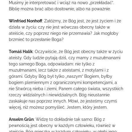
Musimy je interpretować i wciąż na nowo „przekładać”.
Biblię można brać albo dosłownie, albo na poważnie.
Winfried Nonhoff
: Załóżmy, że Bóg jest, że jest życiem i że
działa w życiu: czy nie jest wówczas obecny także w
ateiście, czy poprzez niego nie przemawia? Jak mogłoby
brzmieć to przesłanie Boga?
Tomáš Halík
: Oczywiście, że Bóg jest obecny także w życiu
ateisty. Gdy ludzie pytają dziś, czy mamy z muzułmanami
tego samego Boga, odpowiadam: nie tylko z
muzułmanami, lecz także z ateistami, z motylami i z
górami. Gdyby Bóg był tylko „naszym” Bogiem, byłby
bogiem plemiennym z ograniczonymi kompetencjami, a
nie Stwórcą nieba i ziemi, Panem całego świata, wszystkich
rzeczy widzialnych i niewidzialnych. Bóg nieustannie
zaskakuje nas poprzez innych. Mówi, że jesteśmy czymś
więcej, niż możesz pomyśleć. Jestem, który jestem.
Anselm Grün
: Widzę to dokładnie tak samo: Bóg z
pewnością jest obecny w każdym człowieku, również w
ateiście. Bóg mieszka w każdym człowieku, w głębi jego