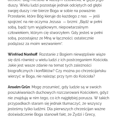
duszy. Wielu ludzi pozostaje jednak odciętych od głębi
swojej duszy i nie bierze Boga w sobie na poważnie.
Przesłanie, które Bóg kieruje do każdego z nas — jeśli
spojrzeć na nie oczyma Jezusa — brzmi: „Bądź w pełni
sobą, bądź tym wyjątkowym, niepowtarzalnym
człowiekiem, którym cię stworzyłem. Gdy jesteś w pełni
sobą, pozostajesz ze Mną w łączności; ostatecznie
podążasz za moim wezwaniem”.
Winfried Nonhoff
: Rozstanie z Bogiem niewątpliwie wiąże
się dziś również u wielu ludzi z ich postrzeganiem Kościoła.
Jakie jest wasze zdanie na temat tych zależności
biograficznych i konfliktów? Czy można po chrześcijańsku
wierzyć w Boga, nie należąc przy tym do Kościoła?
Anselm Grün
: Mogę zrozumieć, gdy ludzie są w swoich
poszukiwaniach duchowych rozczarowani Kościołem, gdyż
nie znajdują w nim tego, co ich najgłębiej porusza. W takich
przypadkach staram się jednak tłumaczyć, że wszyscy
jesteśmy tylko ludźmi. Dla pierwszych chrześcijan ważne
doświadczenie Boga stanowił fakt, że Żydzi i Grecy,