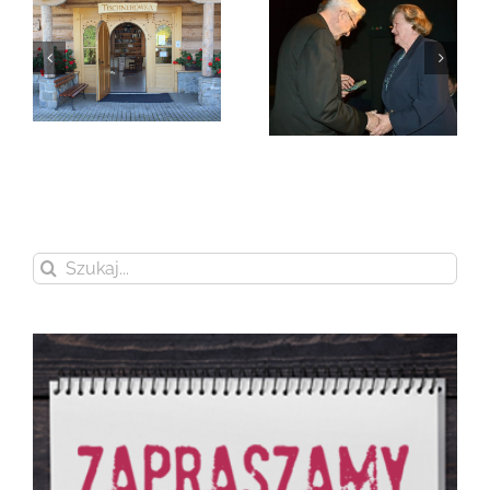
Zmarła Genowefa
Sikora
Zmarła Wanda
Czubernatowa
Szukaj