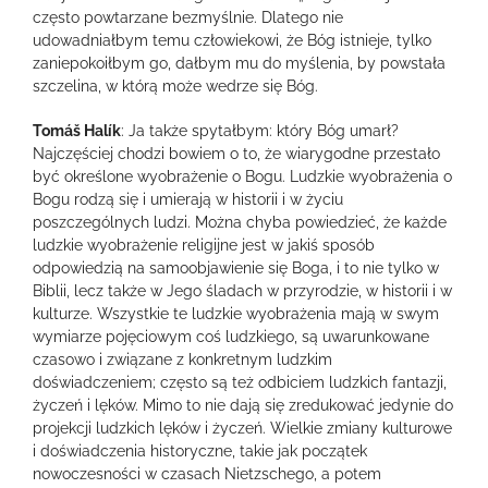
często powtarzane bezmyślnie. Dlatego nie
udowadniałbym temu człowiekowi, że Bóg istnieje, tylko
zaniepokoiłbym go, dałbym mu do myślenia, by powstała
szczelina, w którą może wedrze się Bóg.
Tomáš Halík
: Ja także spytałbym: który Bóg umarł?
Najczęściej chodzi bowiem o to, że wiarygodne przestało
być określone wyobrażenie o Bogu. Ludzkie wyobrażenia o
Bogu rodzą się i umierają w historii i w życiu
poszczególnych ludzi. Można chyba powiedzieć, że każde
ludzkie wyobrażenie religijne jest w jakiś sposób
odpowiedzią na samoobjawienie się Boga, i to nie tylko w
Biblii, lecz także w Jego śladach w przyrodzie, w historii i w
kulturze. Wszystkie te ludzkie wyobrażenia mają w swym
wymiarze pojęciowym coś ludzkiego, są uwarunkowane
czasowo i związane z konkretnym ludzkim
doświadczeniem; często są też odbiciem ludzkich fantazji,
życzeń i lęków. Mimo to nie dają się zredukować jedynie do
projekcji ludzkich lęków i życzeń. Wielkie zmiany kulturowe
i doświadczenia historyczne, takie jak początek
nowoczesności w czasach Nietzschego, a potem